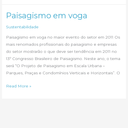
2013
Paisagismo em voga
Sustentabilidade
Paisagismo em voga no maior evento do setor em 2011 Os
mais renomados profissionais do paisagismo e empresas
do setor mostrarão o que deve ser tendência em 2011 no
13º Congresso Brasileiro de Paisagismo. Neste ano, o tema
será “O Projeto de Paisagismo em Escala Urbana –
Parques, Praças e Condomínios Verticais e Horizontais”. O
Paisagismo
Read More »
em
voga