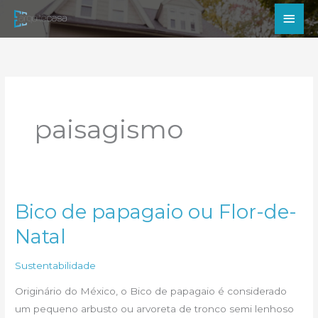
Ir
Men
para
princ
o
conteúdo
paisagismo
Bico de papagaio ou Flor-de-
Natal
Sustentabilidade
Originário do México, o Bico de papagaio é considerado
um pequeno arbusto ou arvoreta de tronco semi lenhoso