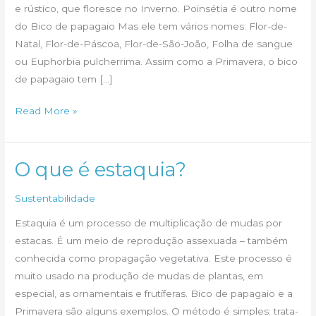
e rústico, que floresce no Inverno. Poinsétia é outro nome
do Bico de papagaio Mas ele tem vários nomes: Flor-de-
Natal, Flor-de-Páscoa, Flor-de-São-João, Folha de sangue
ou Euphorbia pulcherrima. Assim como a Primavera, o bico
de papagaio tem […]
Bico
Read More »
de
papagaio
ou
O que é estaquia?
Flor-
Sustentabilidade
de-
Natal
Estaquia é um processo de multiplicação de mudas por
estacas. É um meio de reprodução assexuada – também
conhecida como propagação vegetativa. Este processo é
muito usado na produção de mudas de plantas, em
especial, as ornamentais e frutíferas. Bico de papagaio e a
Primavera são alguns exemplos. O método é simples: trata-