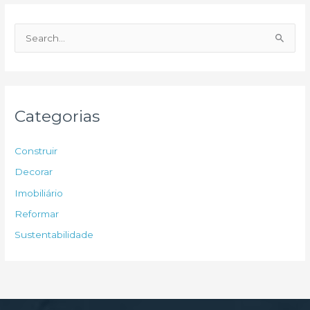
P
e
s
q
u
Categorias
i
s
Construir
a
Decorar
r
Imobiliário
p
Reformar
o
Sustentabilidade
r
: