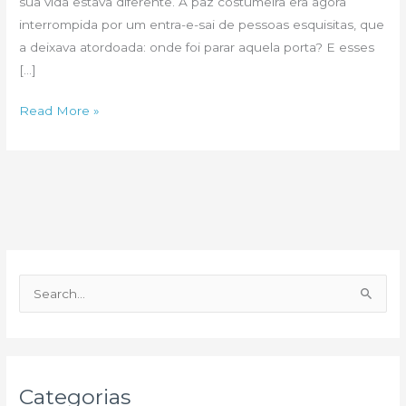
sua vida estava diferente. A paz costumeira era agora
interrompida por um entra-e-sai de pessoas esquisitas, que
a deixava atordoada: onde foi parar aquela porta? E esses
[…]
As
Read More »
portas
da
paixão!
P
e
s
q
u
Categorias