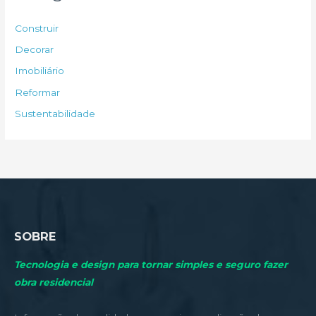
i
s
Construir
a
Decorar
r
Imobiliário
p
Reformar
o
Sustentabilidade
r
:
SOBRE
Tecnologia e design para tornar simples e seguro fazer
obra residencial