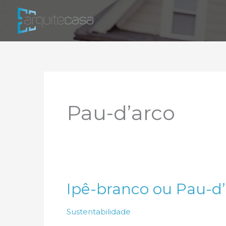
Ir
para
o
conteúdo
Pau-d’arco
Ipê-branco ou Pau-d
Sustentabilidade