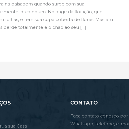
aca na paisagem quando surge com sua
elizmente, dura pouco. No auge da floração, que
em folhas, e tem sua copa coberta de flores. Mas em
 perde totalmente e o chão ao seu […]
IÇOS
CONTATO
Faça contato conosco por
Whatsapp, telefone, e-mai
rua sua Casa