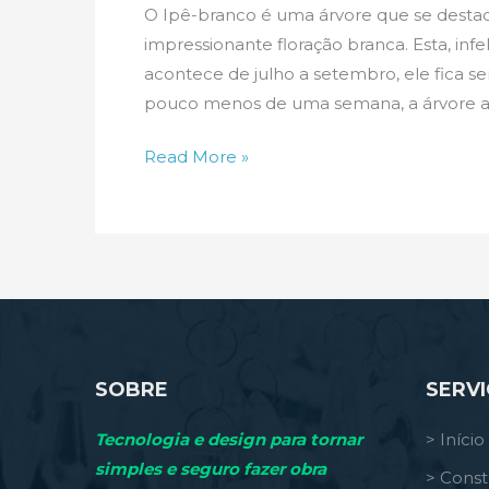
O Ipê-branco é uma árvore que se dest
impressionante floração branca. Esta, inf
acontece de julho a setembro, ele fica s
pouco menos de uma semana, a árvore as
Ipê-
Read More »
branco
ou
Pau-
d’arco
SOBRE
SERV
Tecnologia e design para tornar
> Início
simples e seguro fazer obra
> Const