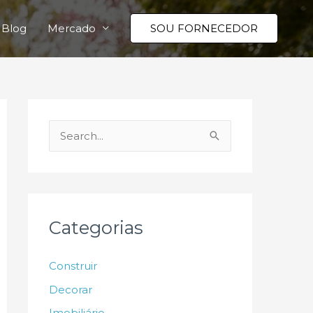
Blog
Mercado
SOU FORNECEDOR
P
e
s
q
u
Categorias
i
s
Construir
a
Decorar
r
Imobiliário