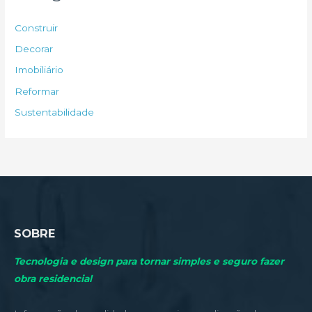
i
s
Construir
a
Decorar
r
Imobiliário
p
Reformar
o
Sustentabilidade
r
:
SOBRE
Tecnologia e design para tornar simples e seguro fazer
obra residencial