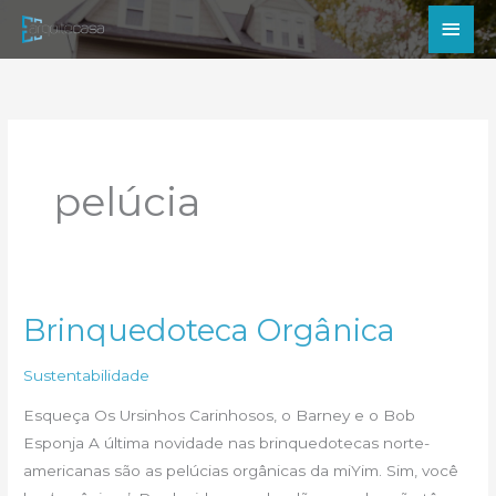
Ir
Men
para
princ
o
conteúdo
pelúcia
Brinquedoteca Orgânica
Sustentabilidade
Esqueça Os Ursinhos Carinhosos, o Barney e o Bob
Esponja A última novidade nas brinquedotecas norte-
americanas são as pelúcias orgânicas da miYim. Sim, você