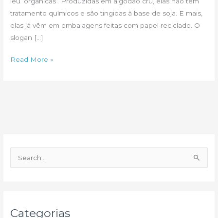
leu ‘orgânicas’. Produzidas em algodão cru, elas não têm
tratamento químicos e são tingidas à base de soja. E mais,
elas já vêm em embalagens feitas com papel reciclado. O
slogan […]
Brinquedoteca
Read More »
Orgânica
P
e
s
q
u
Categorias