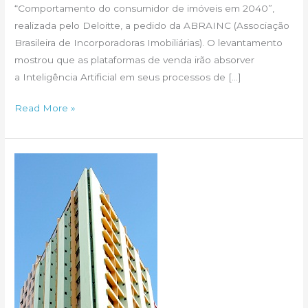
“Comportamento do consumidor de imóveis em 2040”,
realizada pelo Deloitte, a pedido da ABRAINC (Associação
Brasileira de Incorporadoras Imobiliárias). O levantamento
mostrou que as plataformas de venda irão absorver
a Inteligência Artificial em seus processos de […]
Pesquisa
Read More »
mostra
consumidor
de
imóveis
em
2040