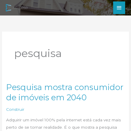
Ir
Men
para
princ
o
conteúdo
pesquisa
Pesquisa mostra consumidor
de imóveis em 2040
Construir
Adquirir um imóvel 100% pela internet está cada vez mais
perto de se tornar realidade. É o que mostra a pesquisa