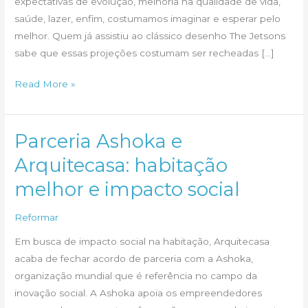
expectativas de evolução, melhoria na qualidade de vida,
saúde, lazer, enfim, costumamos imaginar e esperar pelo
melhor. Quem já assistiu ao clássico desenho The Jetsons
sabe que essas projeções costumam ser recheadas […]
Encantar-
Read More »
se
pelo
Futuro
Parceria Ashoka e
Arquitecasa: habitação
melhor e impacto social
Reformar
Em busca de impacto social na habitação, Arquitecasa
acaba de fechar acordo de parceria com a Ashoka,
organização mundial que é referência no campo da
inovação social. A Ashoka apoia os empreendedores