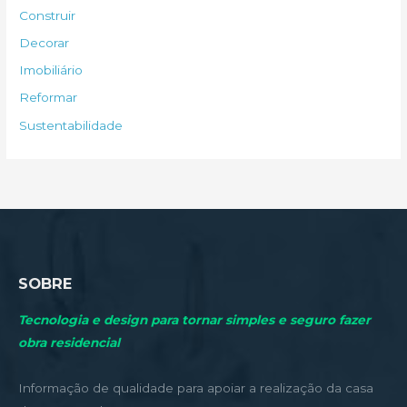
s
Construir
a
Decorar
r
Imobiliário
p
Reformar
o
Sustentabilidade
r
:
SOBRE
Tecnologia e design para tornar simples e seguro fazer
obra residencial
Informação de qualidade para apoiar a realização da casa