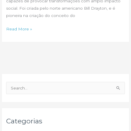
capazes de provocar transformações com amplo impacto
social. Foi criada pelo norte americano Bill Drayton, e é
pioneira na criação do conceito do
Parceria
Read More »
Ashoka
e
Arquitecasa:
habitação
melhor
e
impacto
P
social
e
s
q
u
Categorias
i