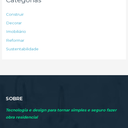
i
s
Construir
a
Decorar
r
Imobiliário
p
Reformar
o
Sustentabilidade
r
:
SOBRE
Tecnologia e design para tornar simples e seguro fazer
obra residencial