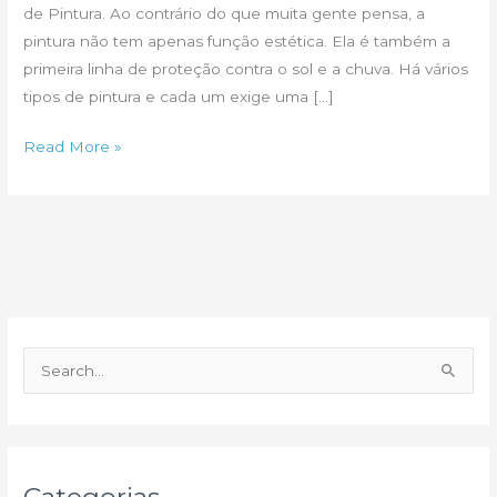
de Pintura. Ao contrário do que muita gente pensa, a
pintura não tem apenas função estética. Ela é também a
primeira linha de proteção contra o sol e a chuva. Há vários
tipos de pintura e cada um exige uma […]
Oito
Read More »
erros
mais
comuns
na
Pintura
P
e
s
q
u
Categorias