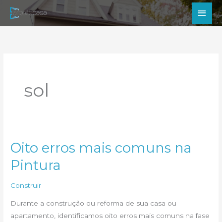
Ir
Men
para
princ
o
conteúdo
sol
Oito erros mais comuns na
Pintura
Construir
Durante a construção ou reforma de sua casa ou
apartamento, identificamos oito erros mais comuns na fase