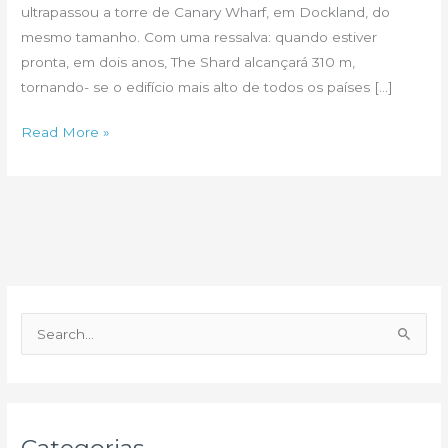
ultrapassou a torre de Canary Wharf, em Dockland, do
mesmo tamanho. Com uma ressalva: quando estiver
pronta, em dois anos, The Shard alcançará 310 m,
tornando- se o edifício mais alto de todos os países […]
A
Read More »
maior
torre
da
Europa
fica
em
Londres
P
e
s
q
u
Categorias