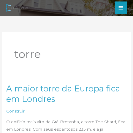
Ir
Men
para
princ
o
conteúdo
torre
A maior torre da Europa fica
em Londres
Construir
O edifício mais alto da Grã-Bretanha, a torre The Shard, fica
em Londres. Com seus espantosos 235 m, ela já