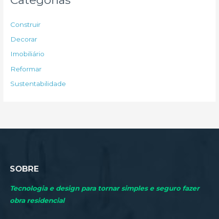
i
s
Construir
a
Decorar
r
Imobiliário
p
Reformar
o
Sustentabilidade
r
:
SOBRE
Tecnologia e design para tornar simples e seguro fazer
obra residencial