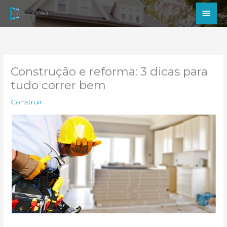
Ir
Men
para
princ
o
conteúdo
Construção e reforma: 3 dicas para
tudo correr bem
Construir