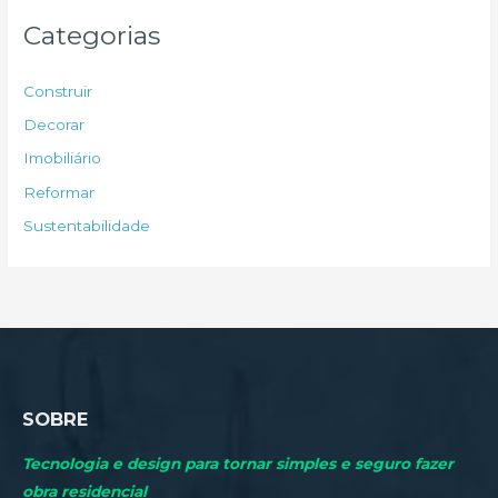
u
Categorias
i
s
Construir
a
Decorar
r
Imobiliário
p
Reformar
o
Sustentabilidade
r
:
SOBRE
Tecnologia e design para tornar simples e seguro fazer
obra residencial