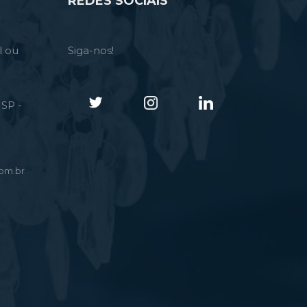
REDES SOCIAIS
l ou
Siga-nos!
SP -
om.br