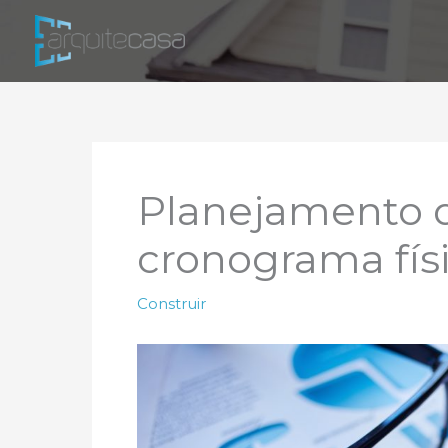
Ir
para
o
conteúdo
Planejamento d
cronograma físi
Construir