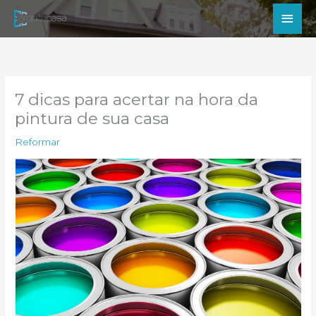
Ir
Men
para
princ
o
conteúdo
7 dicas para acertar na hora da
pintura de sua casa
Reformar