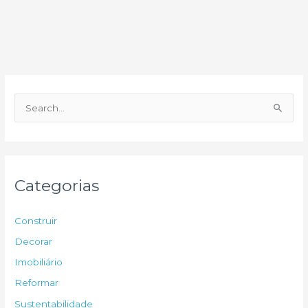
P
e
s
q
u
Categorias
i
s
Construir
a
Decorar
r
Imobiliário
p
Reformar
o
Sustentabilidade
r