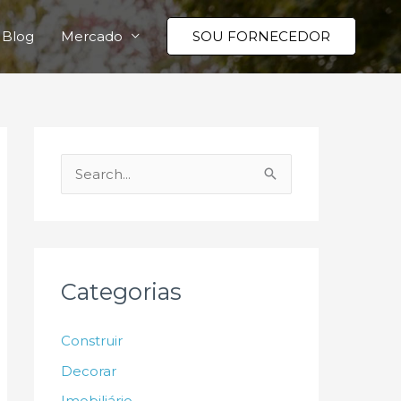
Blog
Mercado
SOU FORNECEDOR
P
e
s
q
u
Categorias
i
s
Construir
a
Decorar
r
Imobiliário