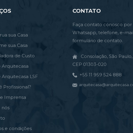
IÇOS
CONTATO
Faça contato conosco por
Whatsapp, telefone, e-mai
rua sua Casa
formulário de contato.
rme sua Casa
ladora de Custo
Consolação, São Paulo, 
CEP 01303-020
e Arquitecasa
+55 11 959 524 888
e Arquitecasa LSF
arquitecasa@arquitecasa.c
é Profissional?
de Imprensa
 nós
to
s e condições