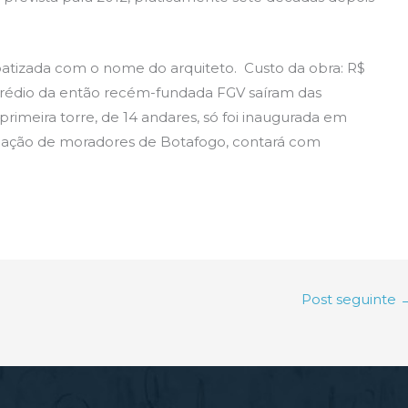
 batizada com o nome do arquiteto. Custo da obra: R$
prédio da então recém-fundada FGV saíram das
rimeira torre, de 14 andares, só foi inaugurada em
sociação de moradores de Botafogo, contará com
Post seguinte