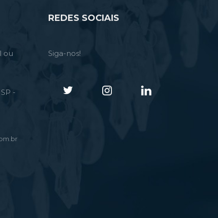
REDES SOCIAIS
l ou
Siga-nos!
SP -
om.br