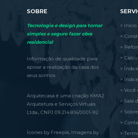
SOBRE
SERV
Tecnologia e design para tornar
> Início
simples e seguro fazer obra
> Const
residencial
> Refo
> Calcu
Informação de qualidade para
apoiar a realização da casa dos
> Índic
seus sonhos
> Índic
> Você 
Arquitecasa é uma criação KMA2
> Sala 
Arquitetura e Serviços Virtuais
> Sobre
Ltda., CNPJ 09.214.816/0001-92
> Conta
Ícones by Freepik, Imagens by
> Termo