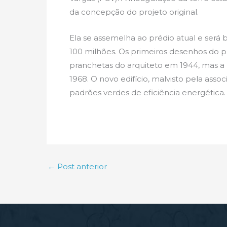
da concepção do projeto original.
Ela se assemelha ao prédio atual e será
100 milhões. Os primeiros desenhos do 
pranchetas do arquiteto em 1944, mas a p
1968. O novo edifício, malvisto pela as
padrões verdes de eficiência energética.
←
Post anterior