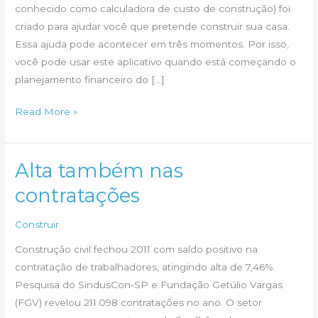
conhecido como calculadora de custo de construção) foi
criado para ajudar você que pretende construir sua casa.
Essa ajuda pode acontecer em três momentos. Por isso,
você pode usar este aplicativo quando está começando o
planejamento financeiro do […]
Como
Read More »
funciona
o
Simulador
Alta também nas
de
contratações
Custo
de
Construir
Construção?
Construção civil fechou 2011 com saldo positivo na
contratação de trabalhadores, atingindo alta de 7,46%.
Pesquisa do SindusCon-SP e Fundação Getúlio Vargas
(FGV) revelou 211.098 contratações no ano. O setor