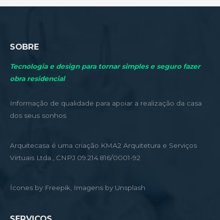
SOBRE
Tecnologia e design para tornar simples e seguro fazer
obra residencial
Informação de qualidade para apoiar a realização da casa
dos seus sonhos
Arquitecasa é uma criação KMA2 Arquitetura e Serviços
Virtuais Ltda., CNPJ 09.214.816/0001-92
Ícones by Freepik, Imagens by Unsplash
SERVIÇOS