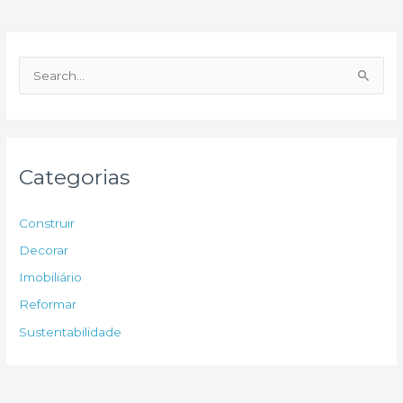
P
e
s
q
u
Categorias
i
s
Construir
a
Decorar
r
Imobiliário
p
Reformar
o
Sustentabilidade
r
: