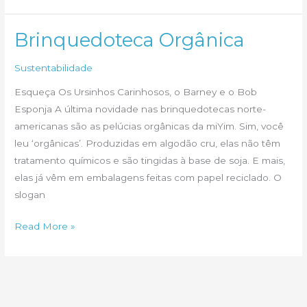
em
decoração
Brinquedoteca Orgânica
para
Sustentabilidade
2017
Esqueça Os Ursinhos Carinhosos, o Barney e o Bob
Esponja A última novidade nas brinquedotecas norte-
americanas são as pelúcias orgânicas da miYim. Sim, você
leu ‘orgânicas’. Produzidas em algodão cru, elas não têm
tratamento químicos e são tingidas à base de soja. E mais,
elas já vêm em embalagens feitas com papel reciclado. O
slogan
Brinquedoteca
Read More »
Orgânica