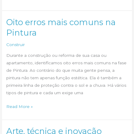
dicas
para
acertar
Oito erros mais comuns na
na
Pintura
hora
da
Construir
pintura
Durante a construção ou reforma de sua casa ou
de
apartamento, identificamos oito erros mais comuns na fase
sua
de Pintura. Ao contrário do que muita gente pensa, a
casa
pintura não tem apenas função estética. Ela é também a
primeira linha de proteção contra o sol e a chuva. Há vários
tipos de pintura e cada um exige uma
Oito
Read More »
erros
mais
comuns
Arte, técnica e inovação