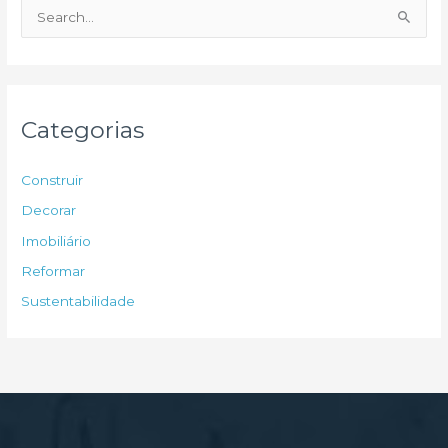
P
e
s
q
u
Categorias
i
s
Construir
a
Decorar
r
Imobiliário
p
Reformar
o
Sustentabilidade
r
: