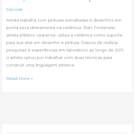
na
Decorar
Pintura
Artista trabalha com pinturas esmaltadas e desenhos em
ponta seca diretamente na cerâmica. Rian Fontenele,
artista plástico cearense, utiliza a cerâmica como suporte
para sua arte em desenho e pintura. Depois de realizar
pesquisas e experiências em laboratório ao longo de 2011,
o artista optou por trabalhar com duas técnicas para
construir uma linguagem artística.
Arte,
Read More »
técnica
e
inovação