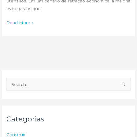
utensílios. Em um cenário de retração econômica, a maioria
evita gastos que
Quanto
Read More »
custa
um
seguro
residencial?
P
e
s
q
u
Categorias
i
s
Construir