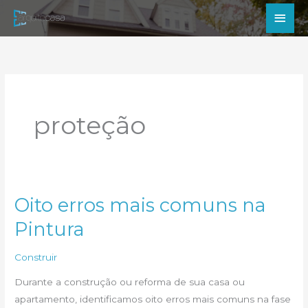
Ir
Men
para
princ
o
conteúdo
proteção
Oito erros mais comuns na
Pintura
Construir
Durante a construção ou reforma de sua casa ou
apartamento, identificamos oito erros mais comuns na fase