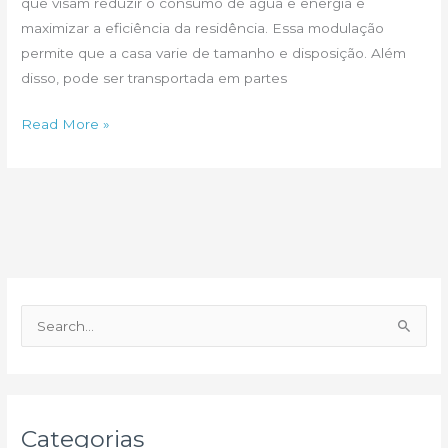
que visam reduzir o consumo de água e energia e
maximizar a eficiência da residência. Essa modulação
permite que a casa varie de tamanho e disposição. Além
disso, pode ser transportada em partes
Casa
Read More »
modulada
sustentável
na
Argentina
P
e
s
q
u
Categorias