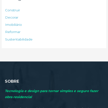
i
s
Construir
a
Decorar
r
Imobiliário
p
Reformar
o
Sustentabilidade
r
:
SOBRE
Tecnologia e design para tornar simples e seguro fazer
obra residencial