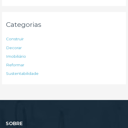
s
q
u
Categorias
i
s
Construir
a
Decorar
r
Imobiliário
p
Reformar
o
Sustentabilidade
r
:
SOBRE