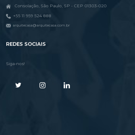
Consolação, São Paulo, SP - CEP 01303-020
+55 11 959 524 888
arquitecasa@arquitecasa.com.br
REDES SOCIAIS
Siga-nos!