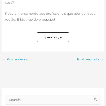
casa?
Peça um orçamento aos profissionais que atendem sua
região. É fácil, rápido e gratuito!
quero orçar
←
Post anterior
Post seguinte
→
P
e