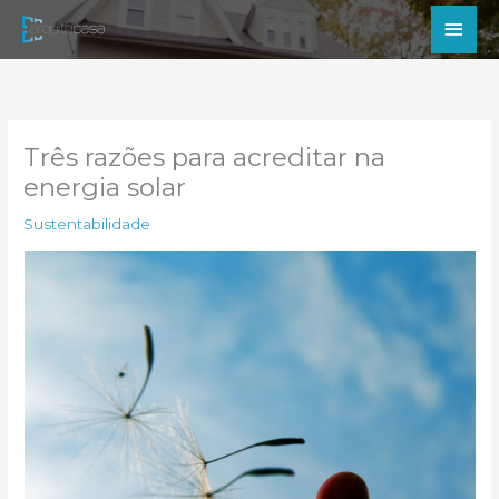
Ir
Men
para
princ
o
conteúdo
Três razões para acreditar na
energia solar
Sustentabilidade