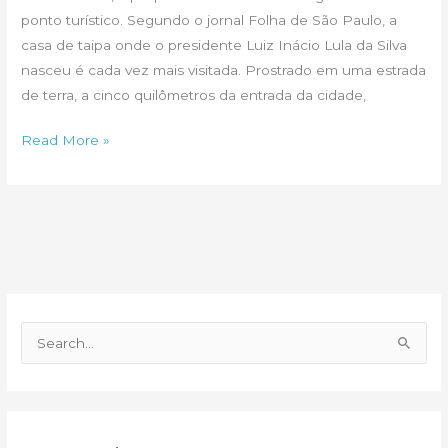
ponto turístico. Segundo o jornal Folha de São Paulo, a
casa de taipa onde o presidente Luiz Inácio Lula da Silva
nasceu é cada vez mais visitada. Prostrado em uma estrada
de terra, a cinco quilômetros da entrada da cidade,
Casa
Read More »
de
Lula
vira
ponto
turístico
P
e
s
q
u