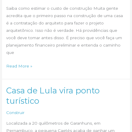
de
Saiba como estimar o custo de construção Muita gente
verdade
acredita que o primeiro passo na construção de uma casa
é a contratação do arquiteto para fazer o projeto
arquitetônico. Isso não é verdade. Há providências que
você deve tomar antes disso. É preciso que você faça um
planejamento financeiro preliminar e entenda o caminho
que
Quanto
Read More »
custa
construir
uma
Casa de Lula vira ponto
casa?
turístico
Construir
Localizada a 20 quilômetros de Garanhuns, em
Pernambuco, a pequena Caetés acaba de ganhar um