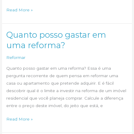
Simulador
Read More »
Arquitecasa
vê
demanda
Quanto posso gastar em
por
uma reforma?
crédito
aumentar
Reformar
em
Quanto posso gastar em uma reforma? Essa é uma
2012
pergunta recorrente de quem pensa em reformar uma
casa ou apartamento que pretende adquirir. E é fácil
descobrir qual é o limite a investir na reforma de um imóvel
residencial que você planeja comprar. Calcule a diferença
entre o preço deste imóvel, do jeito que está, e
Quanto
Read More »
posso
gastar