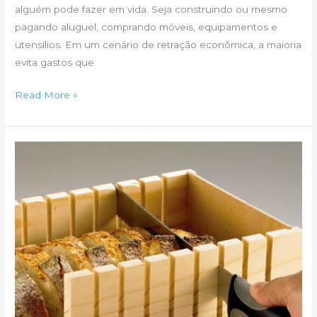
alguém pode fazer em vida. Seja construindo ou mesmo
vida
pagando aluguel, comprando móveis, equipamentos e
utensílios. Em um cenário de retração econômica, a maioria
evita gastos que
Quanto
Read More »
custa
um
seguro
residencial?