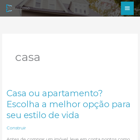
Ir
Men
para
princ
o
conteúdo
casa
Casa ou apartamento?
Escolha a melhor opção para
seu estilo de vida
Construir
Antes de comprar um imóvel, leve em conta pontos como