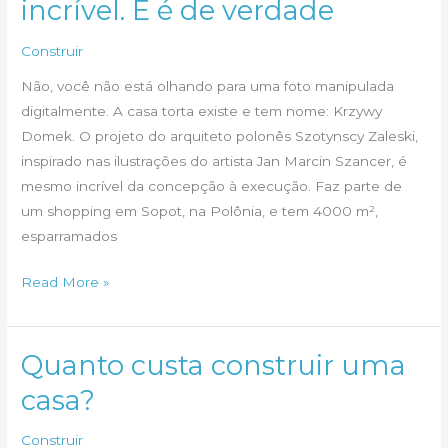
incrível. E é de verdade
Construir
Não, você não está olhando para uma foto manipulada
digitalmente. A casa torta existe e tem nome: Krzywy
Domek. O projeto do arquiteto polonês Szotynscy Zaleski,
inspirado nas ilustrações do artista Jan Marcin Szancer, é
mesmo incrível da concepção à execução. Faz parte de
um shopping em Sopot, na Polônia, e tem 4000 m²,
esparramados
Esta
Read More »
casa
é
realmente
Quanto custa construir uma
incrível.
casa?
E
é
Construir