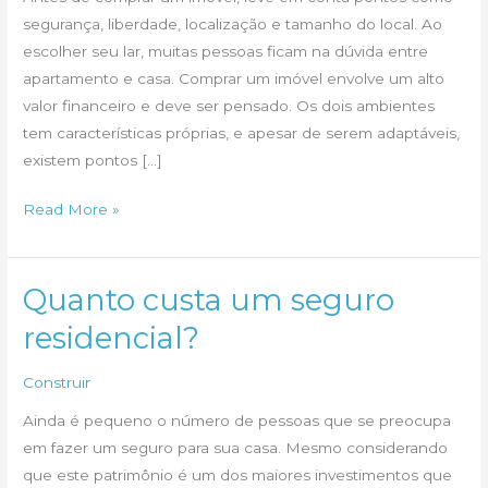
segurança, liberdade, localização e tamanho do local. Ao
escolher seu lar, muitas pessoas ficam na dúvida entre
apartamento e casa. Comprar um imóvel envolve um alto
valor financeiro e deve ser pensado. Os dois ambientes
tem características próprias, e apesar de serem adaptáveis,
existem pontos […]
Casa
Read More »
ou
apartamento?
Escolha
Quanto custa um seguro
a
residencial?
melhor
opção
Construir
para
Ainda é pequeno o número de pessoas que se preocupa
seu
em fazer um seguro para sua casa. Mesmo considerando
estilo
que este patrimônio é um dos maiores investimentos que
de