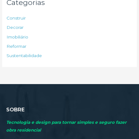
Categorias
i
s
Construir
a
Decorar
r
Imobiliário
p
Reformar
o
Sustentabilidade
r
:
SOBRE
Tecnologia e design para tornar simples e seguro fazer
obra residencial