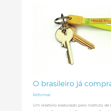
para
a
estabilidade
O brasileiro já comp
Reformar
Um relatório elaborado pelo Instituto d