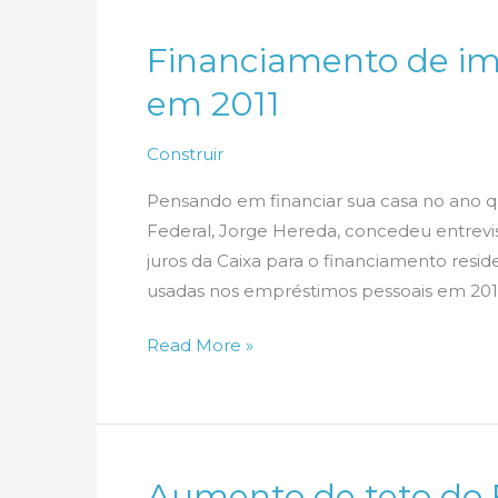
entra
Financiamento de imó
ninguém
sai
em 2011
Construir
Pensando em financiar sua casa no ano 
Federal, Jorge Hereda, concedeu entrevist
juros da Caixa para o financiamento res
usadas nos empréstimos pessoais em 2011.
Financiamento
Read More »
de
imóveis
terá
juros
Aumento de teto do
menores