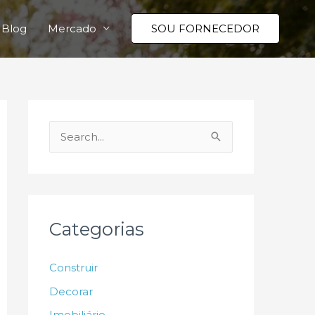
Blog
Mercado
SOU FORNECEDOR
P
e
s
q
u
Categorias
i
s
Construir
a
Decorar
r
Imobiliário