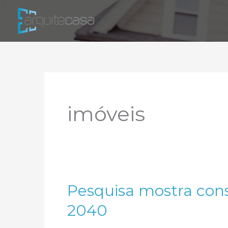
Ir
para
o
conteúdo
imóveis
Pesquisa mostra con
2040