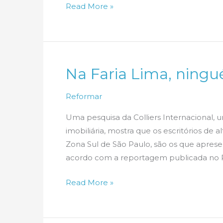
O
Read More »
Poderoso
Chefão
põe
a
Na Faria Lima, ning
casa
à
Reformar
venda
Uma pesquisa da Colliers Internacional, 
imobiliária, mostra que os escritórios de 
Zona Sul de São Paulo, são os que apres
acordo com a reportagem publicada no 
Na
Read More »
Faria
Lima,
ninguém