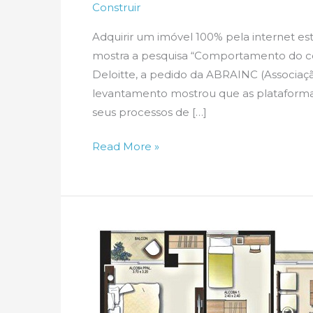
Construir
Adquirir um imóvel 100% pela internet est
mostra a pesquisa “Comportamento do co
Deloitte, a pedido da ABRAINC (Associação
levantamento mostrou que as plataformas 
seus processos de […]
Pesquisa
Read More »
mostra
consumidor
de
imóveis
em
2040