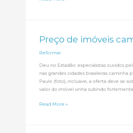
dormitórios
foram
os
mais
Preço de imóveis cam
vendidos
em
Reformar
São
Paulo
Deu no Estadão: especialistas ouvidos pel
em
nas grandes cidades brasileiras caminha 
2010
Paulo (foto), inclusive, a oferta deve se 
valor do imóvel vinha subindo fortemente
Preço
Read More »
de
imóveis
caminha