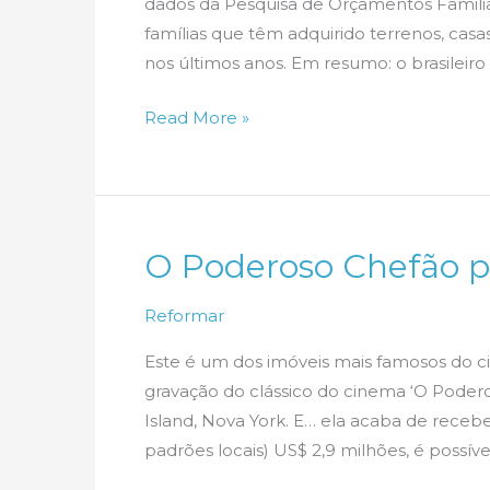
dados da Pesquisa de Orçamentos Familia
famílias que têm adquirido terrenos, casa
nos últimos anos. Em resumo: o brasilei
O
Read More »
brasileiro
já
compra
mais
O Poderoso Chefão p
o
segundo
Reformar
imóvel
Este é um dos imóveis mais famosos do ci
gravação do clássico do cinema ‘O Podero
Island, Nova York. E… ela acaba de receb
padrões locais) US$ 2,9 milhões, é possível